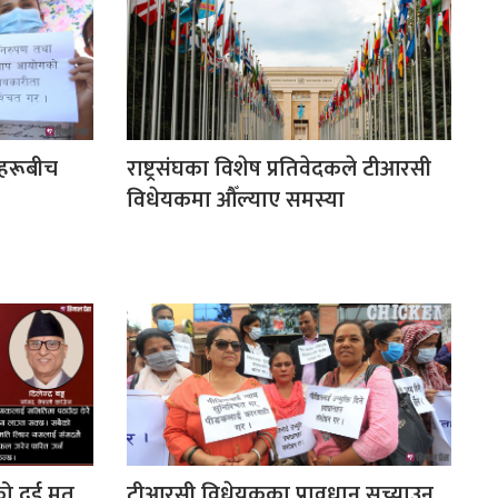
ाहरूबीच
राष्ट्रसंघका विशेष प्रतिवेदकले टीआरसी
विधेयकमा औँल्याए समस्या
ो दुई मत
टीआरसी विधेयकका प्रावधान सच्याउन