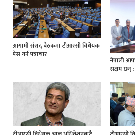
आगामी संसद् बैठकमा टीआरसी विधेयक
पेस गर्न पत्राचार
नेपाली आफ्
सक्षम छन् :
टीआरसी विधेयक चालु अधिवेशनबाटै
टीआरसी वि