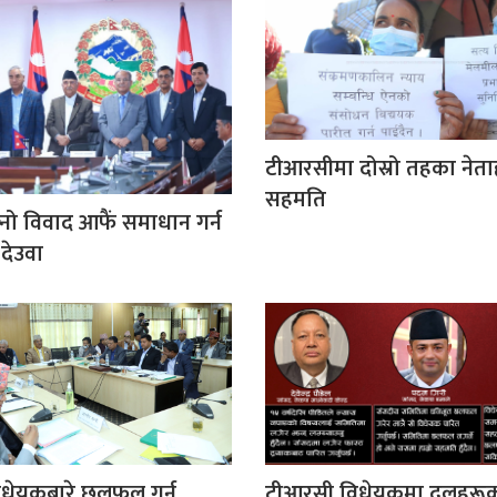
टीआरसीमा दोस्रो तहका नेत
सहमति
नो विवाद आफैं समाधान गर्न
 देउवा
धेयकबारे छलफल गर्न
टीआरसी विधेयकमा दलहरूक