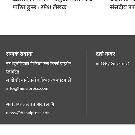
पारित हुन्छ : रमेश लेखक
संसदीय उ
सम्पर्क ठेगाना
दर्ता नम्बर
डट न्यूजीनेपाल मिडिया एण्ड रिसर्च प्राइभेट
००१११ / २०७८-०७९
लिमिटेड
लाखेचौर मार्ग, नयाँ बानेश्‍वर-१० काठमाडौँ
info@himalpress.com
समाचार र लेख रचानाका लागि
news@himalpress.com
हाम्रो टिम
हाम्रो बारेमा