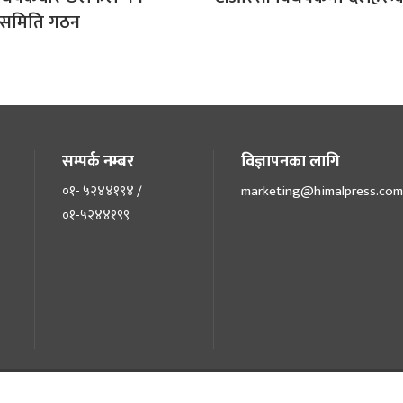
पसमिति गठन
सम्पर्क नम्बर
विज्ञापनका लागि
०१- ५२४४१९४ /
marketing@himalpress.com
०१-५२४४१९९
©२०२२ himalpress.com, All Rights Reserved.