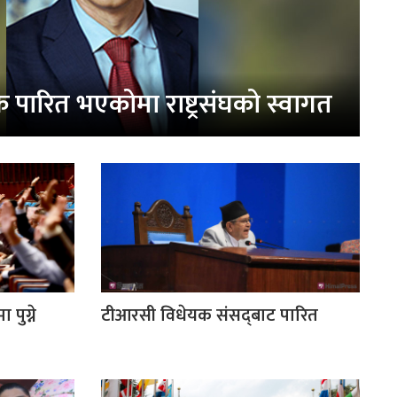
पारित भएकोमा राष्ट्रसंघको स्वागत
पुग्ने
टीआरसी विधेयक संसद्‌बाट पारित