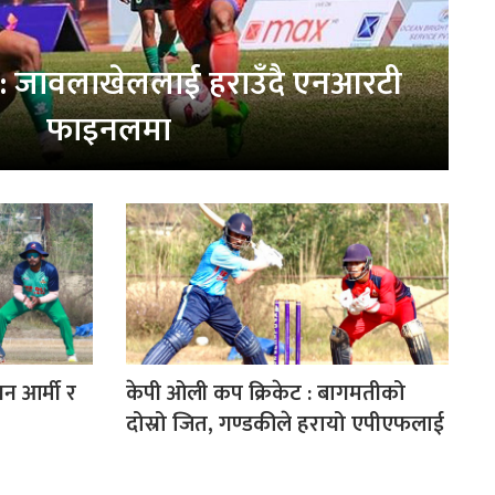
: जावलाखेललाई हराउँदै एनआरटी
फाइनलमा
केपी ओली कप क्रिकेट : बागमतीको
वन आर्मी र
दोस्रो जित, गण्डकीले हरायो एपीएफलाई