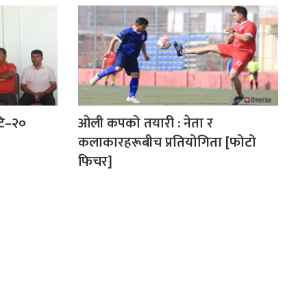
 टि–२०
‍‌‍‌ओली कपको तयारी : नेता र
कलाकारहरूबीच प्रतियोगिता [फोटो
फिचर]