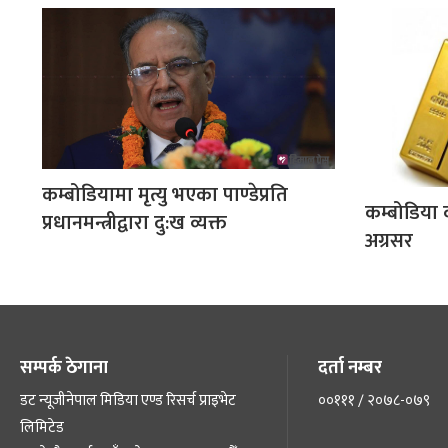
कम्बोडियामा मृत्यु भएका पाण्डेप्रति
कम्बोडिया 
प्रधानमन्त्रीद्वारा दु:ख व्यक्त
अग्रसर
सम्पर्क ठेगाना
दर्ता नम्बर
डट न्यूजीनेपाल मिडिया एण्ड रिसर्च प्राइभेट
००१११ / २०७८-०७९
लिमिटेड