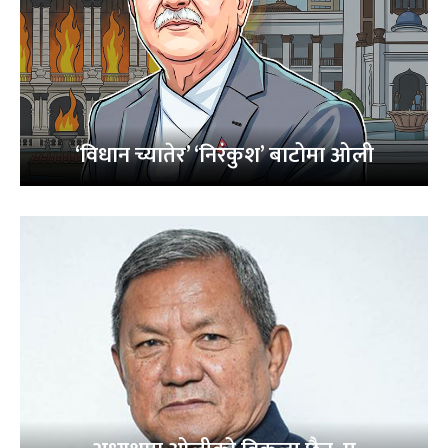
‘विधान च्यातेर’ ‘निरंकुश’ बाटोमा ओली