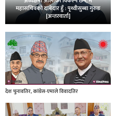
अध्यक्षमा ओलीको विकल्प छैन, म
महासचिवको दाबेदार हुँ : पृथ्वीसुब्बा गुरुङ
[अन्तरवार्ता]
देश चुनावतिर, कांग्रेस-एमाले विवादतिर