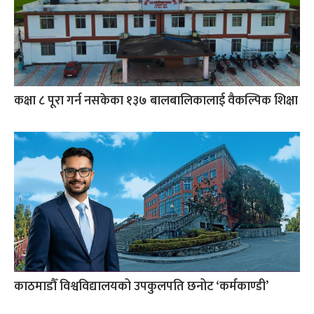
कक्षा ८ पूरा गर्न नसकेका १३७ बालबालिकालाई वैकल्पिक शिक्षा
काठमाडौँ विश्वविद्यालयको उपकुलपति छनोट ‘कर्मकाण्डी’