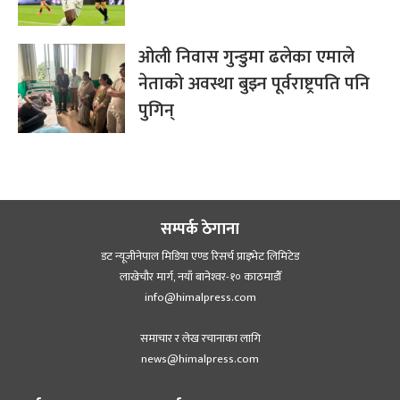
ओली निवास गुन्डुमा ढलेका एमाले
नेताको अवस्था बुझ्न पूर्वराष्ट्रपति पनि
पुगिन्
सम्पर्क ठेगाना
डट न्यूजीनेपाल मिडिया एण्ड रिसर्च प्राइभेट लिमिटेड
लाखेचौर मार्ग, नयाँ बानेश्‍वर-१० काठमाडौँ
info@himalpress.com
समाचार र लेख रचानाका लागि
news@himalpress.com