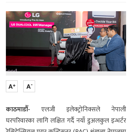
काठमाडौँ-
एलजी इलेक्ट्रोनिक्सले नेपाली
घरपरिवारका लागि लक्षित गर्दै नयाँ डुअलकुल इन्भर्टर
रेसिडेन्सियल एयर कन्डिसनर (RAC) श्रृंखला नेपालमा