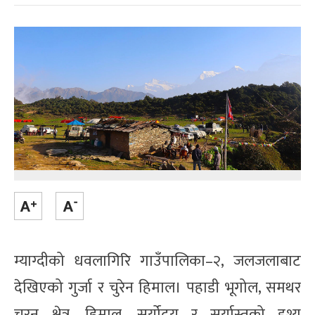
म्याग्दीको धवलागिरि गाउँपालिका–२, जलजलाबाट
देखिएको गुर्जा र चुरेन हिमाल। पहाडी भूगोल, समथर
चरन क्षेत्र, हिमाल, सूर्योदय र सूर्यास्तको दृश्य