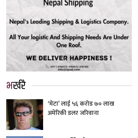
भर्खरै
‘मेटा’ लाई ५६ करोड ७० लाख
अमेरिकी डलर जरिवाना