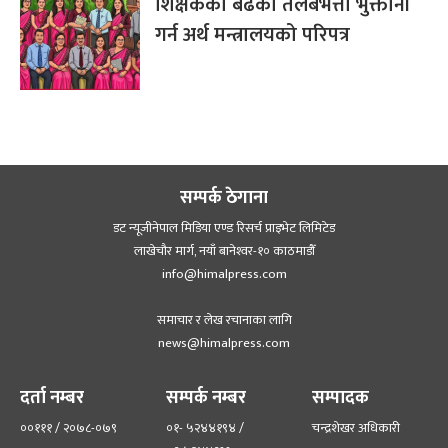
शिक्षकको बढेको तलबभत्ता भुक्तानी
गर्न अर्थ मन्त्रालयको परिपत्र
सम्पर्क ठेगाना
डट न्यूजीनेपाल मिडिया एण्ड रिसर्च प्राइभेट लिमिटेड
लाखेचौर मार्ग, नयाँ बानेश्‍वर-१० काठमाडौँ
info@himalpress.com
समाचार र लेख रचानाका लागि
news@himalpress.com
दर्ता नम्बर
सम्पर्क नम्बर
सम्पादक
००१११ / २०७८-०७९
०१- ५२४४१९४ /
चन्द्रशेखर अधिकारी