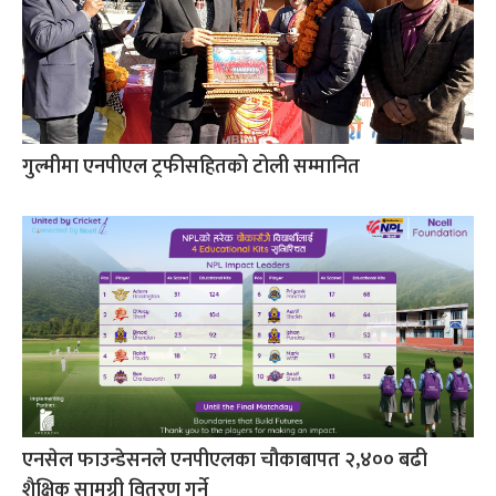
गुल्मीमा एनपीएल ट्रफीसहितको टोली सम्मानित
एनसेल फाउन्डेसनले एनपीएलका चौकाबापत २,४०० बढी
शैक्षिक सामग्री वितरण गर्ने