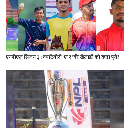
एनपीएल सिजन ३ : क्याटेगोरी ‘ए’ र ‘बी’ खेलाडी को कता पुगे?