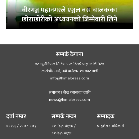
वीरगञ्ज महानगरले एञ्जल बस चालकका
छोराछोरीको अध्ययनकाे जिम्मेवारी लिने
सम्पर्क ठेगाना
डट न्यूजीनेपाल मिडिया एण्ड रिसर्च प्राइभेट लिमिटेड
लाखेचौर मार्ग, नयाँ बानेश्‍वर-१० काठमाडौँ
info@himalpress.com
समाचार र लेख रचानाका लागि
news@himalpress.com
दर्ता नम्बर
सम्पर्क नम्बर
सम्पादक
००१११ / २०७८-०७९
०१- ५२४४१९४ /
चन्द्रशेखर अधिकारी
०१-५२४४१९९