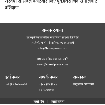
रास्वपा सांसदले बजेटबारे लिए पूर्वअर्थसचिव खनालबाट
प्रशिक्षण
सम्पर्क ठेगाना
डट न्यूजीनेपाल मिडिया एण्ड रिसर्च प्राइभेट लिमिटेड
लाखेचौर मार्ग, नयाँ बानेश्‍वर-१० काठमाडौँ
info@himalpress.com
समाचार र लेख रचानाका लागि
news@himalpress.com
दर्ता नम्बर
सम्पर्क नम्बर
सम्पादक
००१११ / २०७८-०७९
०१- ५२४४१९४ /
चन्द्रशेखर अधिकारी
०१-५२४४१९९
हाम्रो टिम
हाम्रो बारेमा