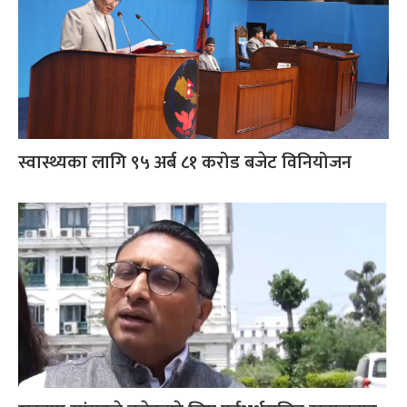
स्वास्थ्यका लागि ९५ अर्ब ८१ करोड बजेट विनियोजन