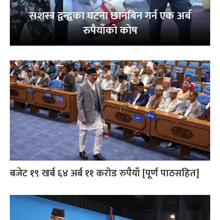
सशस्त्र द्वन्द्वका घटना छानबिन गर्न एक अर्ब
रुपैयाँको कोष
बजेट १९ खर्ब ६४ अर्ब ११ करोड रुपैयाँ [पूर्ण पाठसहित]