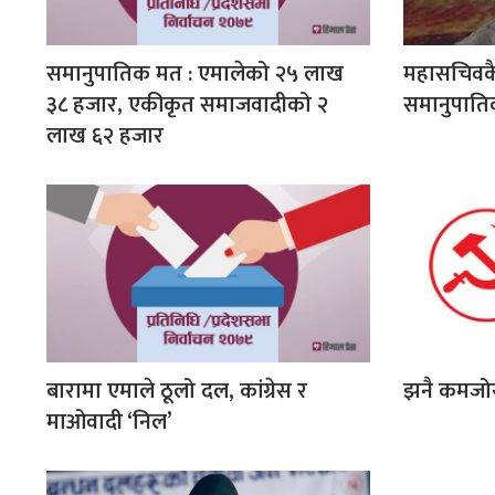
समानुपातिक मत : एमालेको २५ लाख
महासचिवकै
३८ हजार, एकीकृत समाजवादीको २
समानुपाति
लाख ६२ हजार
बारामा एमाले ठूलो दल, कांग्रेस र
झनै कमजोर
माओवादी ‘निल’