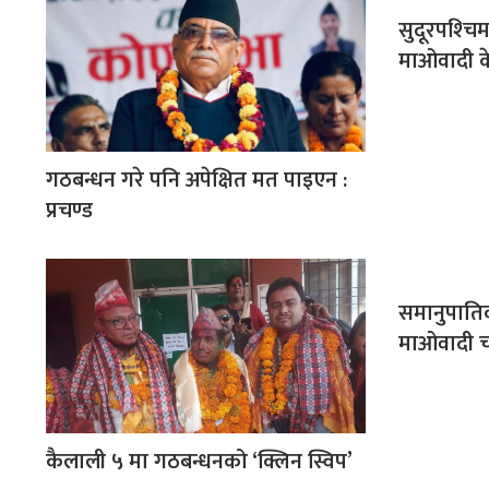
सुदूरपश्‍चि
माओवादी केन्
गठबन्धन गरे पनि अपेक्षित मत पाइएन :
प्रचण्ड
समानुपाति
माओवादी 
कैलाली ५ मा गठबन्धनको ‘क्लिन स्विप’