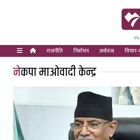
२४
Himal Pre
Dot Newsy
राजनीति
निर्वाचन
अर्थतन्त्र
विचार-व
नेकपा माओवादी केन्द्र