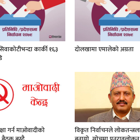
िवाकोटीभन्दा कार्की १६३
दोलखामा एमालेको अग्रता
ि
क्षा गर्न माओवादीको
विकृत निर्वाचनले लोकतन्त्
बैठक बस्दै
बनायो, सोचमा पुनरावलोकन ग