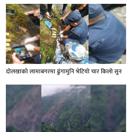
दोलखाको लामाबगरमा ढुंगामुनि भेटियो चार किलो सुन