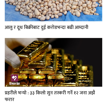
आलु र दूध बिक्रीबाट दुई करोडभन्दा बढी आम्दानी
प्रहरीले भन्याे : ३३ किलो सुन तस्करी गर्ने १२ जना अझै
फरार