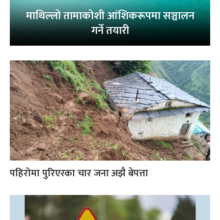
माथिल्लो तामाकोशी आंशिकरूपमा सञ्चालन
गर्ने तयारी
पहिरोमा पुरिएरका चार जना अझै बेपत्ता