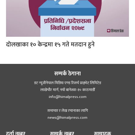
दोलखाका १० केन्द्रमा १५ गते मतदान हुने
सम्पर्क ठेगाना
डट न्यूजीनेपाल मिडिया एण्ड रिसर्च प्राइभेट लिमिटेड
लाखेचौर मार्ग, नयाँ बानेश्‍वर-१० काठमाडौँ
info@himalpress.com
समाचार र लेख रचानाका लागि
news@himalpress.com
दर्ता नम्बर
सम्पर्क नम्बर
सम्पादक