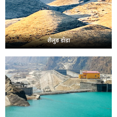
शैलुङ डाँडा