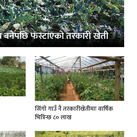
य बनेपछि फस्टाएको तरकारी खेती
सिंगो गाउँ नै तरकारीखेतीमाः वार्षिक
भित्रिन्छ ८० लाख