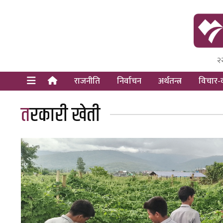
२
Himal Pre
Dot Newsy
राजनीति
निर्वाचन
अर्थतन्त्र
विचार-व
तरकारी खेती