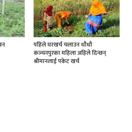
वन
पहिले घरखर्च चलाउन धौधौ
कञ्‍चनपुरका महिला अहिले दिन्छन्
श्रीमानलाई पकेट खर्च