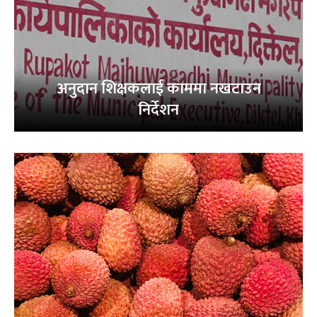
अनुदान शिक्षकलाई काममा नखटाउन
निर्देशन