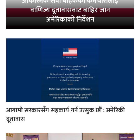
आकस्मिक सेवा बाहेकका कर्मचारीलाई
वाणिज्य दूतावासबाट बाहिर जान
अमेरिकाको निर्देशन
आगामी सरकारसँग सहकार्य गर्न उत्सुक छौँ : अमेरिकी
दूतावास