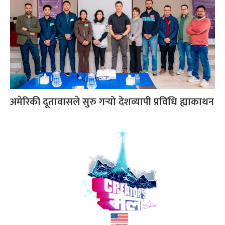
अमेरिकी दूतावासले सुरु गर्‍यो देशव्यापी प्रविधि ह्याकाथन