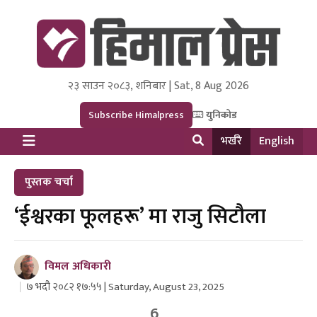
२३ साउन २०८३, शनिबार | Sat, 8 Aug 2026
Himal Press
Dot NewsyNepal Media and Research Pvt Ltd.
Subscribe Himalpress
युनिकोड
भर्खरै
English
पुस्तक चर्चा
‘ईश्वरका फूलहरू’ मा राजु सिटौला
विमल अधिकारी
७ भदौ २०८२ १७:५५ | Saturday, August 23, 2025
6