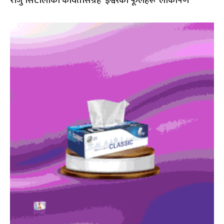
राजु सिटौलाको कवितासंग्रह ‘ईश्वरका फूलहरू’ लोकार्पण