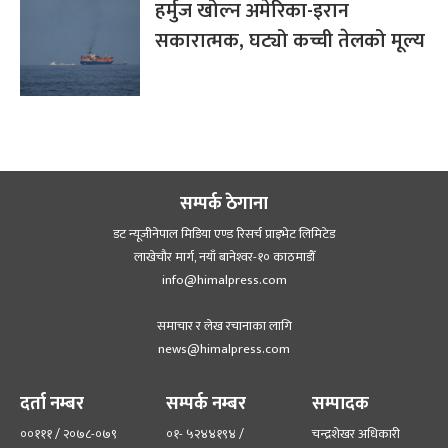
हर्मुज खोल्न अमेरिका-इरान
सकारात्मक, घट्यो कच्ची तेलको मूल्य
सम्पर्क ठेगाना
डट न्यूजीनेपाल मिडिया एण्ड रिसर्च प्राइभेट लिमिटेड
लाखेचौर मार्ग, नयाँ बानेश्‍वर-१० काठमाडौँ
info@himalpress.com
समाचार र लेख रचानाका लागि
news@himalpress.com
दर्ता नम्बर
सम्पर्क नम्बर
सम्पादक
००१११ / २०७८-०७९
०१- ५२४४१९४ /
चन्द्रशेखर अधिकारी