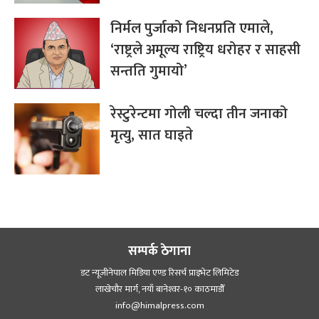
निर्मल पुर्जाको निधनप्रति एमाले,
‘राष्ट्रले अमूल्य राष्ट्रिय धरोहर र साहसी
सन्तति गुमायो’
रेस्टुरेन्टमा गोली चल्दा तीन जनाको
मृत्यु, सात घाइते
सम्पर्क ठेगाना
डट न्यूजीनेपाल मिडिया एण्ड रिसर्च प्राइभेट लिमिटेड
लाखेचौर मार्ग, नयाँ बानेश्‍वर-१० काठमाडौँ
info@himalpress.com