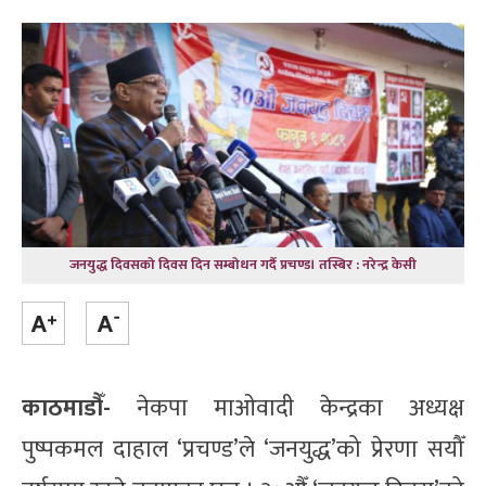
जनयुद्ध दिवसको दिवस दिन सम्बोधन गर्दै प्रचण्ड। तस्बिर : नरेन्द्र केसी
काठमाडौँ-
नेकपा माओवादी केन्द्रका अध्यक्ष
पुष्पकमल दाहाल ‘प्रचण्ड’ले ‘जनयुद्ध’को प्रेरणा सयौँ